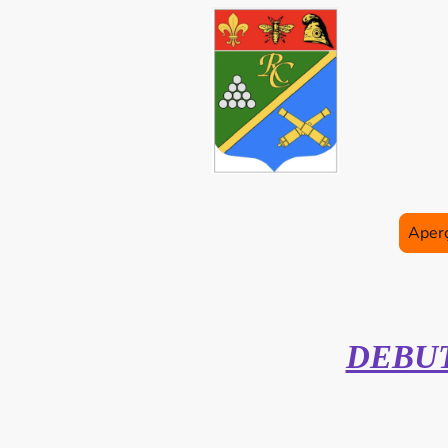
L
Aperç
DEBUT