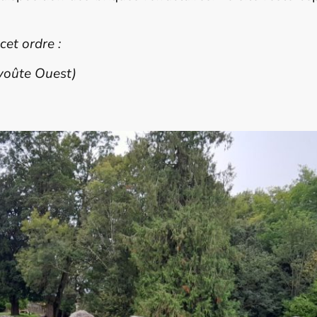
et ordre :
 voûte Ouest)