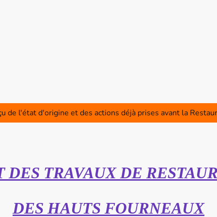
a Route des Canons de la 
Accueil
Blog
À propos de nous
Programme 
u de l'état d'origine et des actions déjà prises avant la Restau
 DES TRAVAUX DE RESTAU
DES HAUTS FOURNEAUX