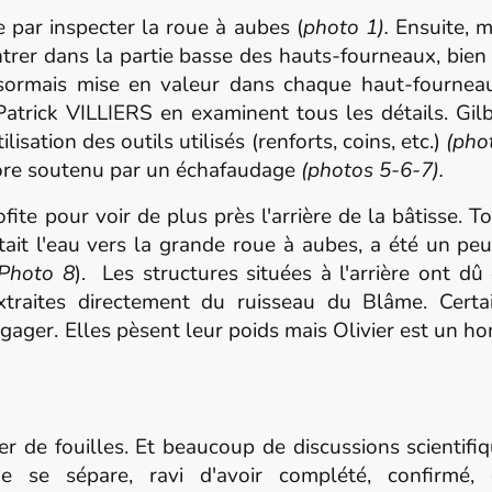
inspecter la roue à aubes (
photo 1).
Ensuite,
m
entrer dans la partie basse des hauts-fourneaux, bie
ésormais mise en valeur dans chaque haut-fourneau
t Patrick VILLIERS en examinent tous les détails. Gi
ilisation des outils utilisés (renforts, coins, etc.)
(phot
ncore soutenu par un échafaudage
(photos 5-6-7).
our voir de plus près l'arrière de la bâtisse. To
tait l'eau vers la grande roue à aubes, a été un pe
Photo 8
). Les structures situées à l'arrière ont dû
extraites directement du ruisseau du Blâme. Cert
gager. Elles pèsent leur poids mais Olivier est un hom
fouilles. Et beaucoup de discussions scientifiqu
 se sépare, ravi d'avoir complété, confirmé, 