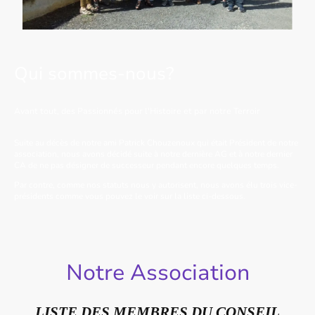
Qui sommes-nous?
Avant tout, des Passionnés pour l'Histoire et par notre Terroir
Suite au décès de notre ami Patrick Chouzenoux qui était Président de notre
association, nous avons décidé suite à notre dernière AG et à notre dernier
CA de ne pas désigner de successeur pendant encore quelques temps.
Par contre, comme nos statuts nous y autorisent, nous avons élu trois vice-
présidents comme vous pouvez le voir sur la liste ci-dessous.
Notre Association
LISTE DES MEMBRES DU CONSEIL